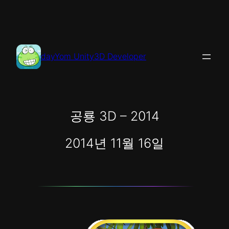
콘
텐
츠
로
dayYom Unity3D Developer
바
로
가
기
공룡 3D – 2014
2014년 11월 16일