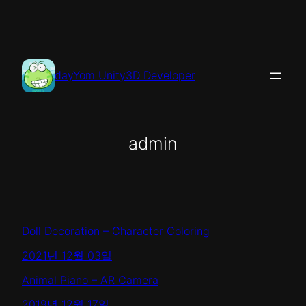
콘
텐
츠
로
dayYom Unity3D Developer
바
로
가
기
admin
Doll Decoration – Character Coloring
2021년 12월 03일
Animal Piano – AR Camera
2019년 12월 17일